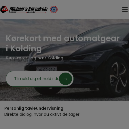
Hop
til
indholdet
Kørekort med automatgear
i Kolding
Kørelærer i og nær Kolding
Tilmeld dig et hold i dag
Personlig tavleundervisning
Direkte dialog, hvor du aktivt deltager