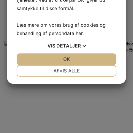
samtykke til disse formål.
Læs mere om vores brug af cookies og
behandling af persondata
her
.
VIS
DETALJER
JA
NEJ
OK
JA
NEJ
NØDVENDIGE
PRÆFERENCER
AFVIS ALLE
JA
NEJ
JA
NEJ
MARKETING
STATISTIK