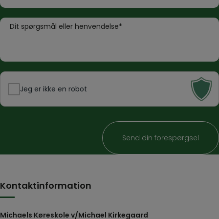
o
m
n
a
B
n
i
e
u
l
s
m
k
*
m
e
e
d
Jeg er ikke en robot
r
*
*
Kontaktinformation
Michaels Køreskole v/Michael Kirkegaard