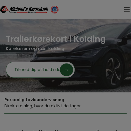
Hop
til
indholdet
Trailerkørekort i Kolding
Kørelærer i og nær Kolding
Tilmeld dig et hold i dag
Personlig tavleundervisning
Direkte dialog, hvor du aktivt deltager