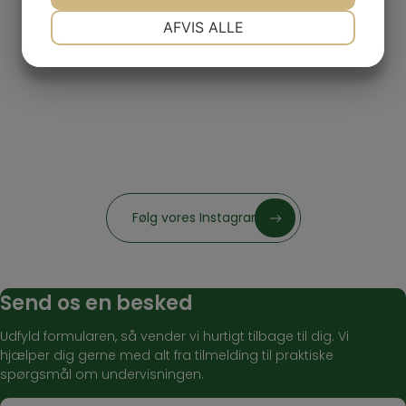
NØDVENDIGE
PRÆFERENCER
AFVIS ALLE
JA
NEJ
JA
NEJ
MARKETING
STATISTIK
Følg vores Instagram
Send os en besked
Udfyld formularen, så vender vi hurtigt tilbage til dig. Vi
hjælper dig gerne med alt fra tilmelding til praktiske
spørgsmål om undervisningen.