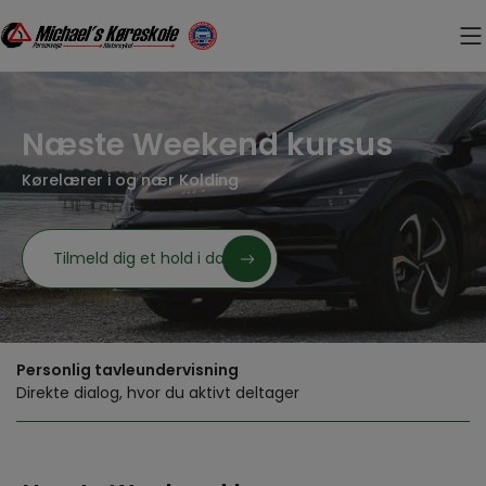
Hop
til
indholdet
Næste Weekend kursus
Kørelærer i og nær Kolding
Tilmeld dig et hold i dag
Personlig tavleundervisning
Direkte dialog, hvor du aktivt deltager