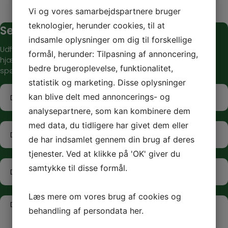
Vi og vores samarbejdspartnere bruger
teknologier, herunder cookies, til at
Send os en besked
indsamle oplysninger om dig til forskellige
Udfyld formularen, så vender vi hurtigt tilbage til dig. Vi
formål, herunder: Tilpasning af annoncering,
hjælper dig gerne med alt fra tilmelding til praktiske
bedre brugeroplevelse, funktionalitet,
spørgsmål om undervisningen.
statistik og marketing. Disse oplysninger
N
kan blive delt med annoncerings- og
a
analysepartnere, som kan kombinere dem
v
med data, du tidligere har givet dem eller
n
T
e
*
de har indsamlet gennem din brug af deres
l
tjenester. Ved at klikke på 'OK' giver du
e
E
samtykke til disse formål.
f
-
o
m
Læs mere om vores brug af cookies og
n
a
B
behandling af persondata
her
.
n
i
e
u
l
s