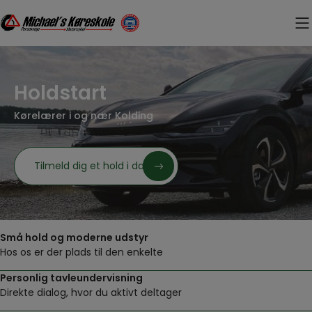
Hop
til
indholdet
Holdstart
Kørelærer i og nær Kolding
Tilmeld dig et hold i dag
Små hold og moderne udstyr
Hos os er der plads til den enkelte
Personlig tavleundervisning
Direkte dialog, hvor du aktivt deltager